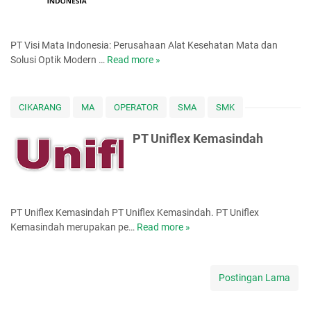
n
d
o
PT Visi Mata Indonesia: Perusahaan Alat Kesehatan Mata dan
n
Solusi Optik Modern …
Read more »
P
e
T
s
V
i
i
a
CIKARANG
MA
OPERATOR
SMA
SMK
s
i
PT Uniflex Kemasindah
M
a
t
a
I
PT Uniflex Kemasindah PT Uniflex Kemasindah. PT Uniflex
n
Kemasindah merupakan pe…
Read more »
P
d
T
o
U
n
n
Postingan Lama
e
i
s
f
i