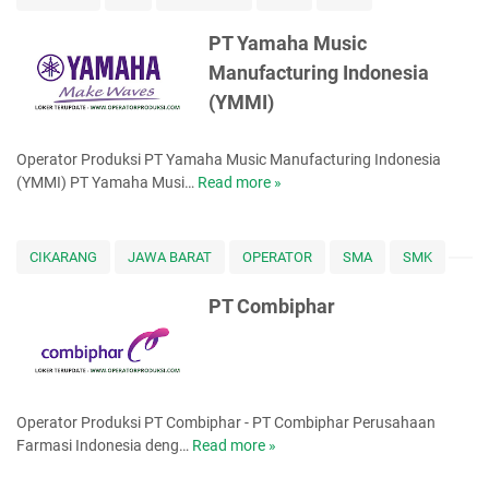
m
a
PT Yamaha Music
h
Manufacturing Indonesia
a
(YMMI)
I
n
d
Operator Produksi PT Yamaha Music Manufacturing Indonesia
o
(YMMI) PT Yamaha Musi…
Read more »
P
n
T
e
Y
s
a
CIKARANG
JAWA BARAT
OPERATOR
SMA
SMK
i
m
a
a
PT Combiphar
M
h
o
a
t
M
o
u
r
s
Operator Produksi PT Combiphar - PT Combiphar Perusahaan
M
i
Farmasi Indonesia deng…
Read more »
P
a
c
T
n
M