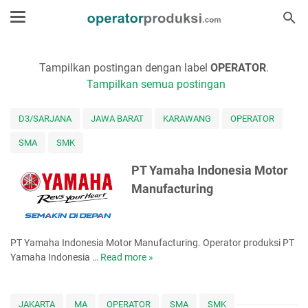
Tampilkan postingan dengan label
OPERATOR
.
Tampilkan semua postingan
D3/SARJANA
JAWA BARAT
KARAWANG
OPERATOR
SMA
SMK
PT Yamaha Indonesia Motor
Manufacturing
PT Yamaha Indonesia Motor Manufacturing. Operator produksi PT
Yamaha Indonesia …
Read more »
P
T
Y
a
JAKARTA
MA
OPERATOR
SMA
SMK