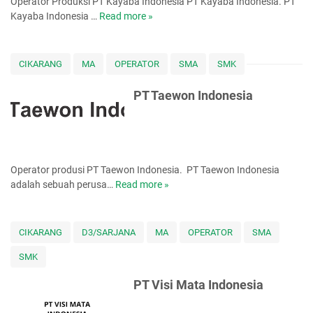
Operator Produksi PT Kayaba Indonesia PT Kayaba Indonesia. PT
(
s
Kayaba Indonesia …
Read more »
P
Y
i
T
M
a
K
M
a
I
CIKARANG
MA
OPERATOR
SMA
SMK
y
)
a
PT Taewon Indonesia
b
a
I
n
d
Operator produsi PT Taewon Indonesia. PT Taewon Indonesia
o
adalah sebuah perusa…
Read more »
P
n
T
e
T
s
a
CIKARANG
D3/SARJANA
MA
OPERATOR
SMA
i
e
a
SMK
w
o
PT Visi Mata Indonesia
n
I