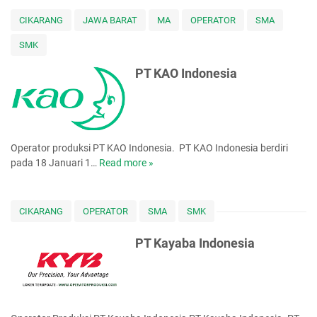
C
u
a
o
f
CIKARANG
JAWA BARAT
MA
OPERATOR
SMA
n
m
a
u
SMK
b
c
f
i
t
a
PT KAO Indonesia
p
u
c
h
r
t
a
i
u
r
n
r
g
i
Operator produksi PT KAO Indonesia. PT KAO Indonesia berdiri
n
pada 18 Januari 1…
Read more »
P
g
T
I
K
n
A
CIKARANG
OPERATOR
SMA
SMK
d
O
o
I
PT Kayaba Indonesia
n
n
e
d
s
o
i
n
a
e