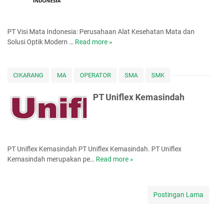
n
d
o
PT Visi Mata Indonesia: Perusahaan Alat Kesehatan Mata dan
n
Solusi Optik Modern …
Read more »
P
e
T
s
V
i
i
a
CIKARANG
MA
OPERATOR
SMA
SMK
s
i
PT Uniflex Kemasindah
M
a
t
a
I
PT Uniflex Kemasindah PT Uniflex Kemasindah. PT Uniflex
n
Kemasindah merupakan pe…
Read more »
P
d
T
o
U
n
n
Postingan Lama
e
i
s
f
i