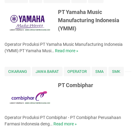
m
a
PT Yamaha Music
h
Manufacturing Indonesia
a
(YMMI)
I
n
d
Operator Produksi PT Yamaha Music Manufacturing Indonesia
o
(YMMI) PT Yamaha Musi…
Read more »
P
n
T
e
Y
s
a
CIKARANG
JAWA BARAT
OPERATOR
SMA
SMK
i
m
a
a
PT Combiphar
M
h
o
a
t
M
o
u
r
s
Operator Produksi PT Combiphar - PT Combiphar Perusahaan
M
i
Farmasi Indonesia deng…
Read more »
P
a
c
T
n
M