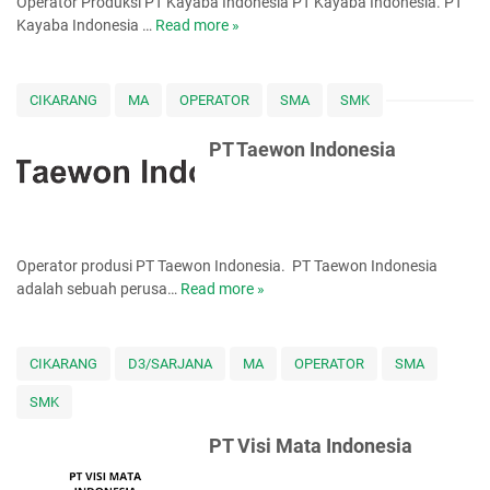
Operator Produksi PT Kayaba Indonesia PT Kayaba Indonesia. PT
(
s
Kayaba Indonesia …
Read more »
P
Y
i
T
M
a
K
M
a
I
CIKARANG
MA
OPERATOR
SMA
SMK
y
)
a
PT Taewon Indonesia
b
a
I
n
d
Operator produsi PT Taewon Indonesia. PT Taewon Indonesia
o
adalah sebuah perusa…
Read more »
P
n
T
e
T
s
a
CIKARANG
D3/SARJANA
MA
OPERATOR
SMA
i
e
a
SMK
w
o
PT Visi Mata Indonesia
n
I