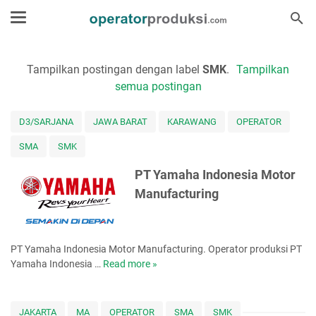
Tampilkan postingan dengan label
SMK
.
Tampilkan
semua postingan
D3/SARJANA
JAWA BARAT
KARAWANG
OPERATOR
SMA
SMK
PT Yamaha Indonesia Motor
Manufacturing
PT Yamaha Indonesia Motor Manufacturing. Operator produksi PT
Yamaha Indonesia …
Read more »
P
T
Y
a
JAKARTA
MA
OPERATOR
SMA
SMK