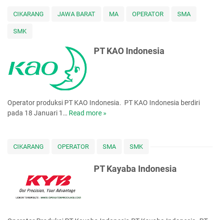
C
u
a
o
f
CIKARANG
JAWA BARAT
MA
OPERATOR
SMA
n
m
a
u
SMK
b
c
f
i
t
a
PT KAO Indonesia
p
u
c
h
r
t
a
i
u
r
n
r
g
i
Operator produksi PT KAO Indonesia. PT KAO Indonesia berdiri
n
pada 18 Januari 1…
Read more »
P
g
T
I
K
n
A
CIKARANG
OPERATOR
SMA
SMK
d
O
o
I
PT Kayaba Indonesia
n
n
e
d
s
o
i
n
a
e